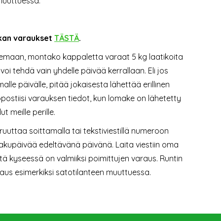
muuttuessa.
ikan varaukset
TÄSTÄ
.
emaan, montako kappaletta varaat 5 kg laatikoita
oi tehdä vain yhdelle päivää kerrallaan. Eli jos
le päivälle, pitää jokaisesta lähettää erillinen
ostiisi varauksen tiedot, kun lomake on lähetetty
t meille perille.
uttaa soittamalla tai tekstiviestillä numeroon
hakupäivää edeltävänä päivänä. Laita viestiin oma
ttä kyseessä on valmiiksi poimittujen varaus. Runtin
araus esimerkiksi satotilanteen muuttuessa.