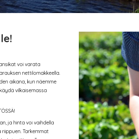
le!
ansikat voi varata
arauksen nettilomakkeella.
auden aikana, kun näemme
a käydä vilkaisemassa
TÖSSÄ!
 ja hinta voi vaihdella
 riippuen. Tarkemmat