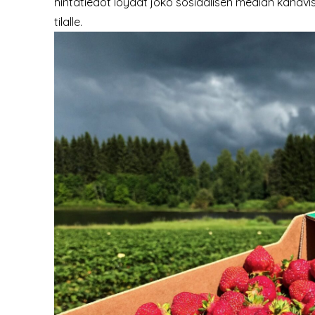
hintatiedot löydät joko sosiaalisen median kanavi
tilalle.