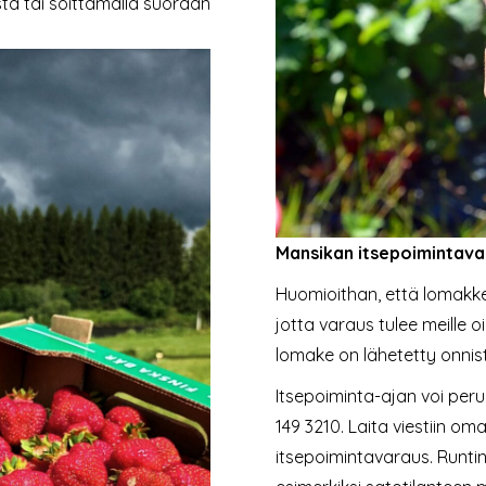
sta tai soittamalla suoraan
Mansikan itsepoimintava
Huomioithan, että lomakke
jotta varaus tulee meille o
lomake on lähetetty onnist
Itsepoiminta-ajan voi peru
149 3210. Laita viestiin om
itsepoimintavaraus. Runtin 