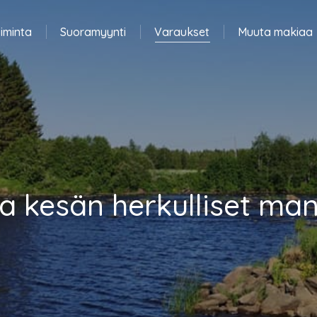
iminta
Suoramyynti
Varaukset
Muuta makiaa
a kesän herkulliset man