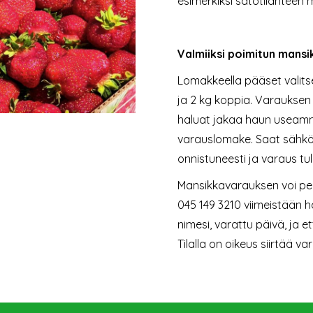
esimerkiksi satotilanteen 
Valmiiksi poimitun mans
Lomakkeella pääset valits
ja 2 kg koppia. Varauksen v
haluat jakaa haun useammal
varauslomake. Saat sähköp
onnistuneesti ja varaus tullu
Mansikkavarauksen voi peru
045 149 3210 viimeistään 
nimesi, varattu päivä, ja e
Tilalla on oikeus siirtää v