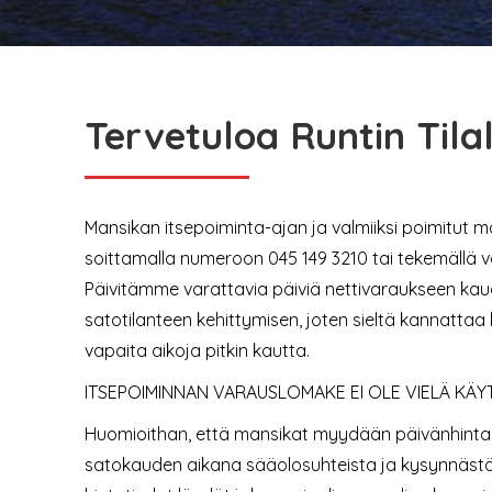
Tervetuloa Runtin Tilal
Mansikan itsepoiminta-ajan ja valmiiksi poimitut m
soittamalla numeroon 045 149 3210 tai tekemällä v
Päivitämme varattavia päiviä nettivaraukseen k
satotilanteen kehittymisen, joten sieltä kannatta
vapaita aikoja pitkin kautta.
ITSEPOIMINNAN VARAUSLOMAKE EI OLE VIELÄ KÄY
Huomioithan, että mansikat myydään päivänhintaan,
satokauden aikana sääolosuhteista ja kysynnästä