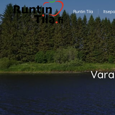
Runtin Tila
Itsepo
Vara