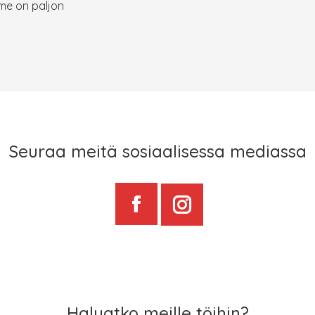
me on paljon
Seuraa meitä sosiaalisessa mediassa
Olemme
Olemme
instagramissa!
Facebookissa
Haluatko meille töihin?