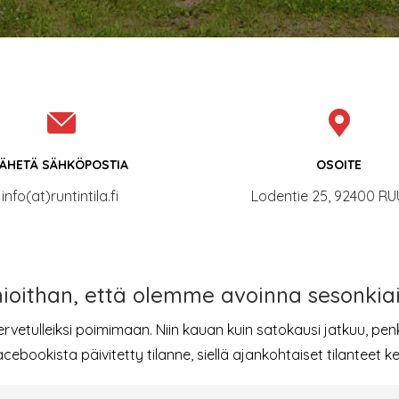
ÄHETÄ SÄHKÖPOSTIA
OSOITE
info(at)runtintila.fi
Lodentie 25, 92400 RU
oithan, että olemme avoinna sesonkia
vetulleiksi poimimaan. Niin kauan kuin satokausi jatkuu, pen
cebookista päivitetty tilanne, siellä ajankohtaiset tilanteet 